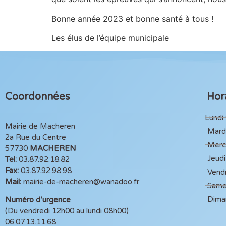
Bonne année 2023 et bonne santé à tous !
Les élus de l’équipe municipale
Coordonnées
Hora
Lundi 
Mairie de Macheren
Mardi
2a Rue du Centre
Mercr
57730
MACHEREN
Jeudi
Tel:
03.87.92.18.82
Fax:
03.87.92.98.98
Vendr
Mail:
mairie-de-macheren@wanadoo.fr
Same
Dima
Numéro d’urgence
(Du vendredi 12h00 au lundi 08h00)
06.07.13.11.68