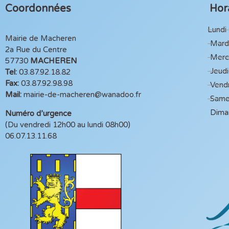
Coordonnées
Hora
Lundi 
Mairie de Macheren
Mardi
2a Rue du Centre
Mercr
57730
MACHEREN
Jeudi
Tel:
03.87.92.18.82
Fax:
03.87.92.98.98
Vendr
Mail:
mairie-de-macheren@wanadoo.fr
Same
Dima
Numéro d’urgence
(Du vendredi 12h00 au lundi 08h00)
06.07.13.11.68