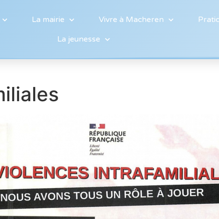
La mairie
Vivre à Macheren
Prati
La jeunesse
iliales