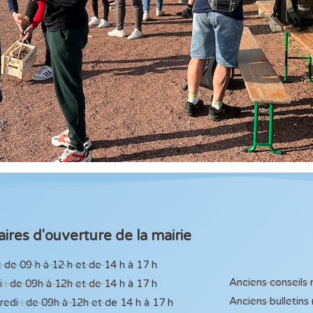
ires d'ouverture de la mairie
: de 09 h à 12 h et de 14 h à 17 h
Anciens conseils
 : de 09h à 12h et de 14 h à 17 h
Anciens bulletins
edi : de 09h à 12h et de 14 h à 17 h