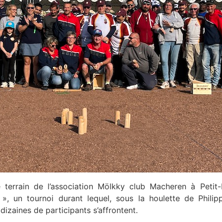
errain de l’association Mölkky club Macheren à Petit-E
 », un tournoi durant lequel, sous la houlette de Phili
izaines de participants s’affrontent.