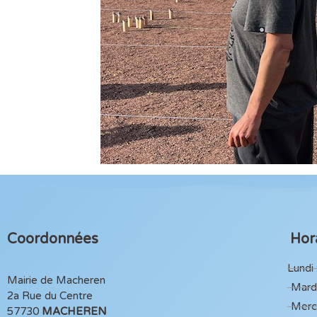
Coordonnées
Hora
Lundi 
Mairie de Macheren
Mardi
2a Rue du Centre
Mercr
57730
MACHEREN