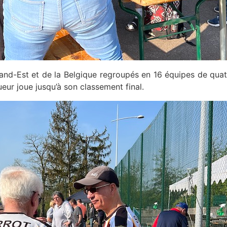
and-Est et de la Belgique regroupés en 16 équipes de quatre
ur joue jusqu’à son classement final.