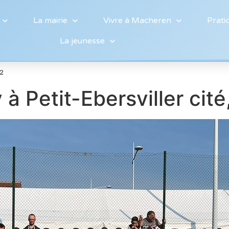
La mairie
Vivre à Macheren
Prati
La jeunesse
22
à Petit-Ebersviller cité