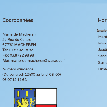
Coordonnées
Hora
Lundi 
Mairie de Macheren
Mardi
2a Rue du Centre
Mercr
57730
MACHEREN
Jeudi
Tel:
03.87.92.18.82
Fax:
03.87.92.98.98
Vendr
Mail:
mairie-de-macheren@wanadoo.fr
Same
Dima
Numéro d’urgence
(Du vendredi 12h00 au lundi 08h00)
06.07.13.11.68