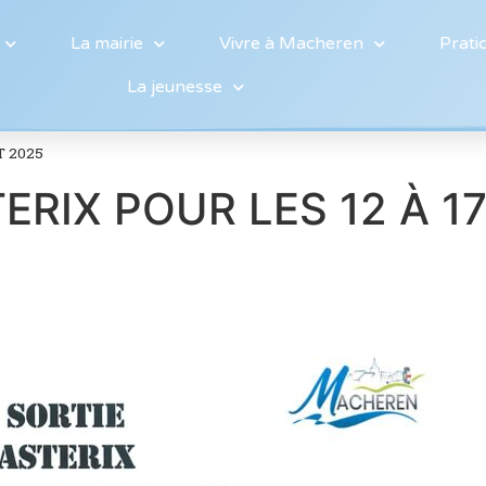
La mairie
Vivre à Macheren
Prati
La jeunesse
T 2025
ERIX POUR LES 12 À 1