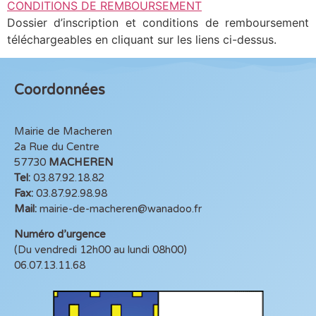
CONDITIONS DE REMBOURSEMENT
Dossier d’inscription et conditions de remboursement
téléchargeables en cliquant sur les liens ci-dessus.
Coordonnées
Mairie de Macheren
2a Rue du Centre
57730
MACHEREN
Tel:
03.87.92.18.82
Fax:
03.87.92.98.98
Mail:
mairie-de-macheren@wanadoo.fr
Numéro d’urgence
(Du vendredi 12h00 au lundi 08h00)
06.07.13.11.68