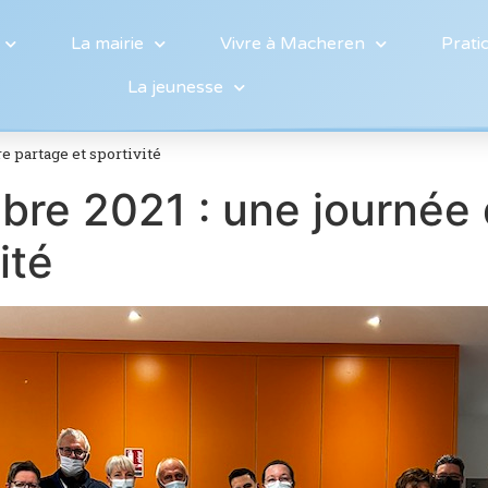
La mairie
Vivre à Macheren
Prati
La jeunesse
 partage et sportivité
re 2021 : une journée 
ité