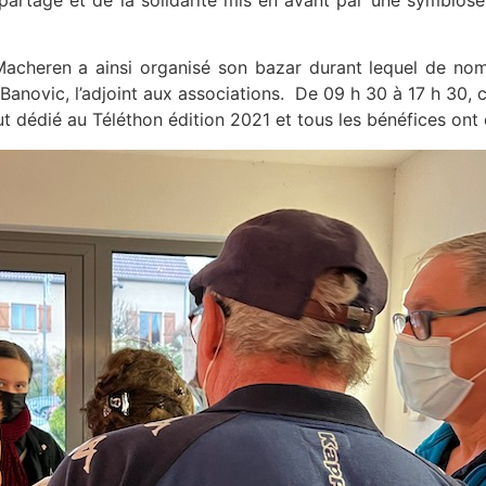
rtage et de la solidarité mis en avant par une symbiose fr
Macheren a ainsi organisé son bazar durant lequel de nom
anovic, l’adjoint aux associations. De 09 h 30 à 17 h 30, c
 dédié au Téléthon édition 2021 et tous les bénéfices ont é