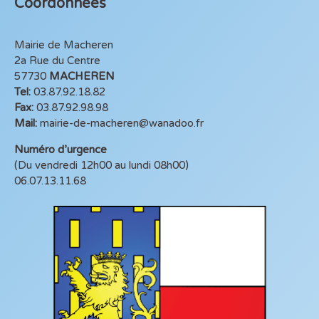
Coordonnées
Mairie de Macheren
2a Rue du Centre
57730
MACHEREN
Tel:
03.87.92.18.82
Fax:
03.87.92.98.98
Mail:
mairie-de-macheren@wanadoo.fr
Numéro d’urgence
(Du vendredi 12h00 au lundi 08h00)
06.07.13.11.68