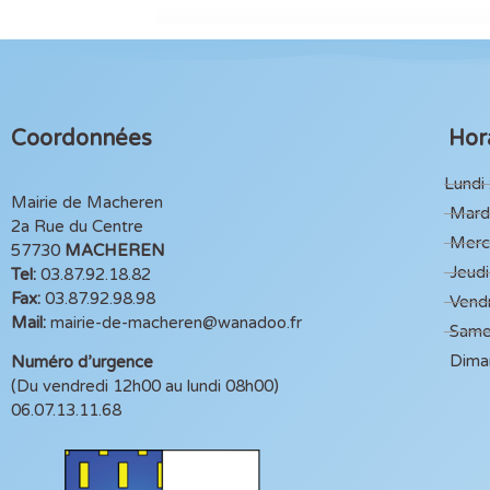
Coordonnées
Hora
Lundi 
Mairie de Macheren
Mardi
2a Rue du Centre
Mercr
57730
MACHEREN
Jeudi
Tel:
03.87.92.18.82
Fax:
03.87.92.98.98
Vendr
Mail:
mairie-de-macheren@wanadoo.fr
Same
Dima
Numéro d’urgence
(Du vendredi 12h00 au lundi 08h00)
06.07.13.11.68