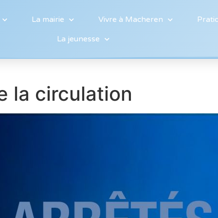
La mairie
Vivre à Macheren
Prati
La jeunesse
 la circulation