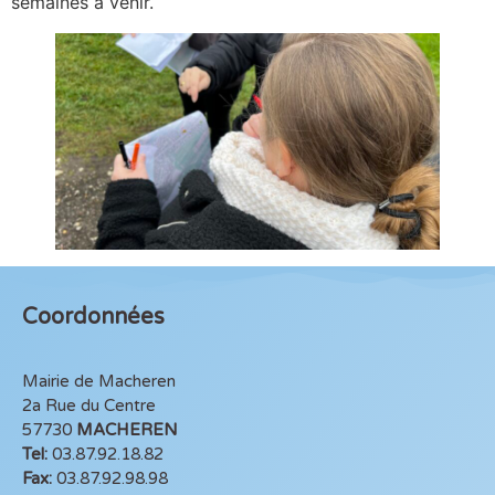
semaines à venir.
Coordonnées
Mairie de Macheren
2a Rue du Centre
57730
MACHEREN
Tel:
03.87.92.18.82
Fax:
03.87.92.98.98