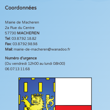
Coordonnées
Mairie de Macheren
2a Rue du Centre
57730
MACHEREN
Tel:
03.87.92.18.82
Fax:
03.87.92.98.98
Mail:
mairie-de-macheren@wanadoo.fr
Numéro d’urgence
(Du vendredi 12h00 au lundi 08h00)
06.07.13.11.68