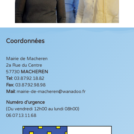
Coordonnées
Mairie de Macheren
2a Rue du Centre
57730
MACHEREN
Tel:
03.87.92.18.82
Fax:
03.87.92.98.98
Mail:
mairie-de-macheren@wanadoo.fr
Numéro d’urgence
(Du vendredi 12h00 au lundi 08h00)
06.07.13.11.68