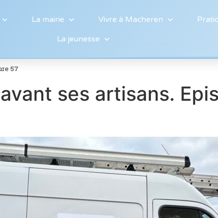
La mairie
Vivre à Macheren
Prati
La jeunesse
ure 57
vant ses artisans. Epis