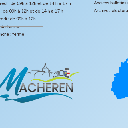
Anciens bulletins
edi : de 09h à 12h et de 14 h à 17 h
Archives élector
 : de 09h à 12h et de 14 h à 17 h
edi : de 09h à 12h
di : fermé
nche : fermé