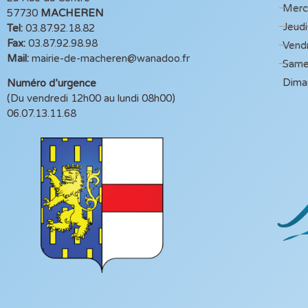
Mercr
57730
MACHEREN
Jeudi
Tel:
03.87.92.18.82
Fax:
03.87.92.98.98
Vendr
Mail:
mairie-de-macheren@wanadoo.fr
Same
Dima
Numéro d’urgence
(Du vendredi 12h00 au lundi 08h00)
06.07.13.11.68