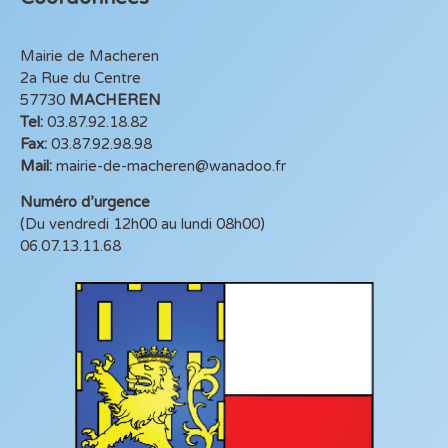
Mairie de Macheren
2a Rue du Centre
57730
MACHEREN
Tel:
03.87.92.18.82
Fax:
03.87.92.98.98
Mail:
mairie-de-macheren@wanadoo.fr
Numéro d’urgence
(Du vendredi 12h00 au lundi 08h00)
06.07.13.11.68