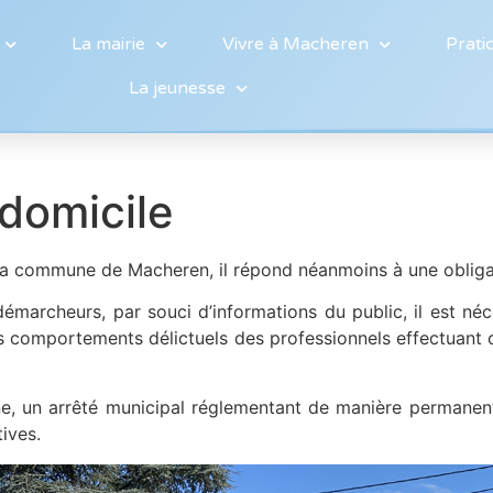
La mairie
Vivre à Macheren
Prati
La jeunesse
 domicile
 la commune de Macheren, il répond néanmoins à une obligat
 démarcheurs, par souci d’informations du public, il est né
ls comportements délictuels des professionnels effectuan
e, un arrêté municipal réglementant de manière permanent
ives.