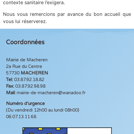
contexte sanitaire l’exigera.
Nous vous remercions par avance du bon accueil que
vous lui réserverez.
Coordonnées
Mairie de Macheren
2a Rue du Centre
57730
MACHEREN
Tel:
03.87.92.18.82
Fax:
03.87.92.98.98
Mail:
mairie-de-macheren@wanadoo.fr
Numéro d’urgence
(Du vendredi 12h00 au lundi 08h00)
06.07.13.11.68