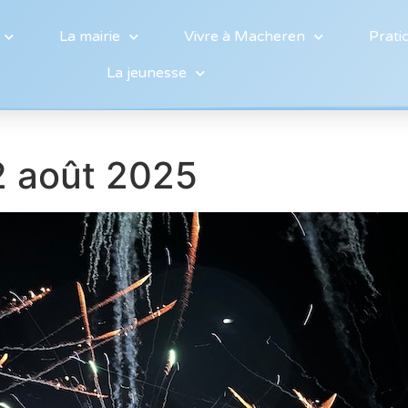
La mairie
Vivre à Macheren
Prati
La jeunesse
02 août 2025