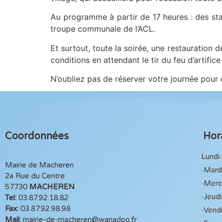
Au programme à partir de 17 heures : des sta
troupe communale de l’ACL.
Et surtout, toute la soirée, une restauration 
conditions en attendant le tir du feu d’artific
N’oubliez pas de réserver votre journée po
Coordonnées
Hora
Lundi 
Mairie de Macheren
Mardi
2a Rue du Centre
Mercr
57730
MACHEREN
Jeudi
Tel:
03.87.92.18.82
Fax:
03.87.92.98.98
Vendr
Mail:
mairie-de-macheren@wanadoo.fr