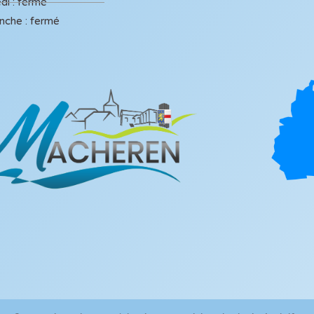
di : fermé
nche : fermé