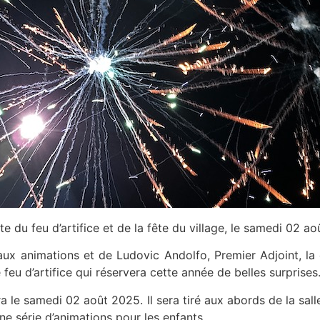
du feu d’artifice et de la fête du village, le samedi 02 ao
 aux animations et de Ludovic Andolfo, Premier Adjoint, l
eu d’artifice qui réservera cette année de belles surprises
era le samedi 02 août 2025. Il sera tiré aux abords de la sall
une série d’animations pour les enfants.