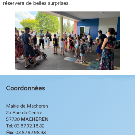
réservera de belles surprises.
Coordonnées
Mairie de Macheren
2a Rue du Centre
57730
MACHEREN
Tel:
03.87.92.18.82
Fax:
03.87.92.98.98