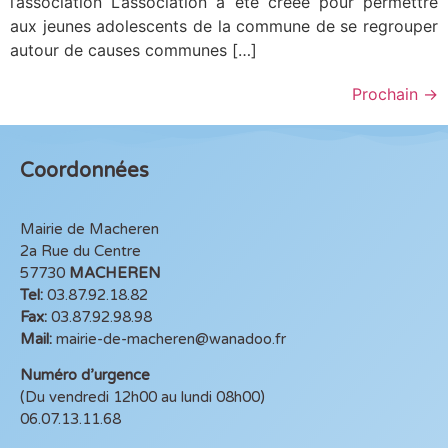
l’association L’association a été créée pour permettre
aux jeunes adolescents de la commune de se regrouper
autour de causes communes […]
Prochain
→
Coordonnées
Mairie de Macheren
2a Rue du Centre
57730
MACHEREN
Tel:
03.87.92.18.82
Fax:
03.87.92.98.98
Mail:
mairie-de-macheren@wanadoo.fr
Numéro d’urgence
(Du vendredi 12h00 au lundi 08h00)
06.07.13.11.68