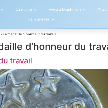
La mairie
Vivre à Macheren
Prati
La jeunesse
s
»
La médaille d’honneur du travail
aille d’honneur du trava
du travail