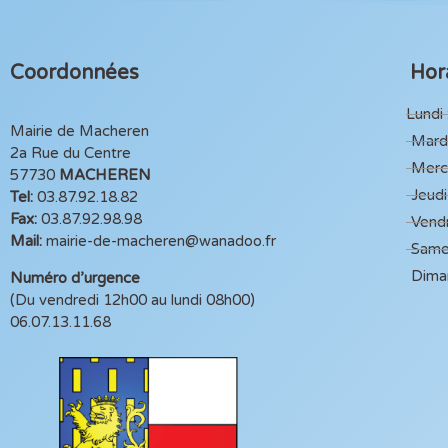
Coordonnées
Hora
Lundi 
Mairie de Macheren
Mardi
2a Rue du Centre
Mercr
57730
MACHEREN
Jeudi
Tel:
03.87.92.18.82
Fax:
03.87.92.98.98
Vendr
Mail:
mairie-de-macheren@wanadoo.fr
Same
Dima
Numéro d’urgence
(Du vendredi 12h00 au lundi 08h00)
06.07.13.11.68