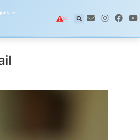
ques
il