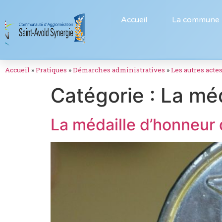
Accueil
La commune
Accueil
»
Pratiques
»
Démarches administratives
»
Les autres acte
Catégorie :
La méd
La médaille d’honneur 