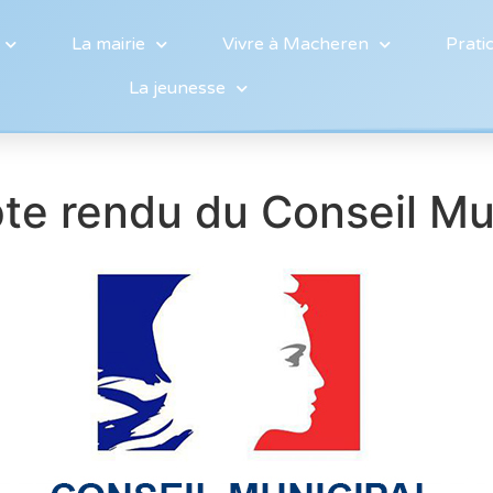
La mairie
Vivre à Macheren
Prati
La jeunesse
e rendu du Conseil Mu